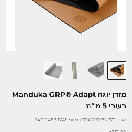
מזרן יוגה Manduka GRP® Adapt
בעובי 5 מ״מ
מקט: 1394563799-979
ברקוד: 840104828748
מחיר מבצע
₪651.00