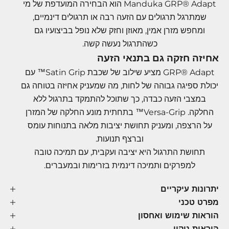
Manduka GRP® Adapt הוא הבחירה המועדפת של מי
שמתרגל תרגולים עם הזעה רבה או תרגולים דינמיים,
ומחפש מזרן אמין, מאוזן וחזק שלא נופל בביצועיו גם
כשהתרגול נעשה קשה.
אחיזה חזקה גם בתנאי הזעה
GRP® Adapt מציע שילוב של שכבת Satin Grip™ עם
יכולת ספיגה גבוהה של לחות, מה שמעניק אחיזה בטוחה גם
במצבי הזעה כבדה, כך שתוכל להתמקד בתרגול ללא
החלקה. Versa-Grip™ בתחתית מונע החלקה של המזרן
על הרצפה, ומעניק תחושת יציבות מלאה בתנוחות עומס
וברצף תנועות.
תחושת התרגול היא יציבה ועקבית, עם תמיכה טובה
למפרקים ותמיכה דינמית בזרימות ובמעברים.
יתרונות עיקריים
מפרט טכני
הוראות שימוש ואחסון
הוראות ניקוי