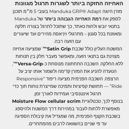
האחיזה החזקה ביותר לשגרות תרגול מגוונות
מזרן היוגה Manduka GRP® Adapt בעובי 5 מ״מ תוכנן
לספק את
רמת האחיזה הגבוהה ביותר
של Manduka
בתנאי יובש ולחות כאחד, כך שתוכל לתרגל בצורה חלקה
ומאוזנת בכל סגנון – מתרגולי ויניאסה מהירים ועד שיעורים
עם הזעה רבה.
המשטח העליון כולל שכבת
Satin Grip™
שמציעה אחיזה
מצוינת גם בתנאי הזעה, ומאפשר מעבר חלק בין תנוחות
ללא החלקה. השכבה התחתונה מנוסחת כ-
Versa-Grip™
,
הנועדה להניע את המזרן קדימה ולשמור אותו יציב על
הרצפה. השכבה הפנימית מציעה ריפוד “Responsive
Ride” — תחושת קפיציות ותמיכה שמייצרת נוחות תוך כדי
תרגול אינטנסיבי ועמידות לאורך זמן.
בנוסף לכך, טכנולוגיית
Moisture Flow cellular scrim
מאפשרת ללחות לעבור במהירות דרך המשׁטח ולהיספג
בשכבת הקצף הפנימית, מה שמגדיל את קיבולת הספיגה
עד פי שניים בהשוואה לרבים מהמתחרים.