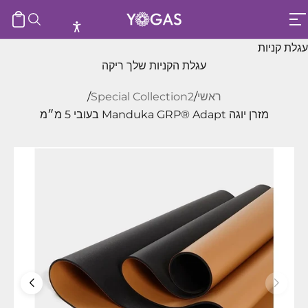
ילוג לתוכן
עגלת ק
חיפוש
יוגס
תפריט
עגלת קניות
עגלת הקניות שלך ריקה
ראשי
/
Special Collection2
/
מזרן יוגה Manduka GRP® Adapt בעובי 5 מ״מ
הגדלת הכמות
הקטנת הכמות