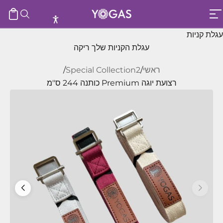
ילוג לתוכן
עגלת ק
חיפוש
יוגס
תפריט
עגלת קניות
עגלת הקניות שלך ריקה
ראשי
/
Special Collection2
/
רצועת יוגה Premium כותנה 244 ס''מ
הגדלת הכמות
הקטנת הכמות