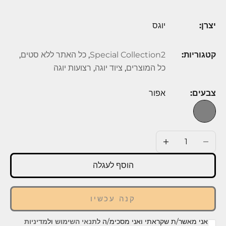
יצרן:
יוגס
קטגוריות:
Special Collection2
,
כל האתר ללא סטים
,
כל המוצרים
,
ציוד יוגה
,
רצועות יוגה
צבעים:
אפור
אפור
בז
הוסף לעגלה
הוסף לעגלה
קנה עכשיו
אני מאשר/ת שקראתי ואני מסכימ/ה ל
תנאי השימוש
ול
מדיניות