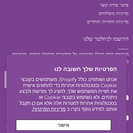
פרטי יצירת קשר
מדיניות משלוחים
מדיניות החזרות והחזרים
הירשמו לניוזלטר שלנו
הירשמו היום וקבלו עדכונים על המוצרים חדשים ושווים, מבצעים
מיוחדים ועוד.
הפרטיות שלך חשובה לנו
אנחנו ושותפינו, כולל Shopify, משתמשים בקובצי
Cookie ובטכנולוגיות אחרות כדי להתאים אישית
את חוויית המשתמש שלך, להציג לך מודעות ולבצע
ניתוחים, ולא נשתמש בקובצי Cookie או
אני מאשר/ת שקראתי ואני מסכימ/ה ל
תנאי השימוש
בטכנולוגיות אחרות למטרות אלה אלא אם כן תקבל
ול
מדיניות פרטיות
אותם. למידע נוסף בקרו ב
מדיניות הפרטיות.
אני מאשר/ת כי העסק יוגס רשאי לשלוח לי באמצעים
אלקטרונים (לרבות דוא"ל, הודעה, sms ועוד) הודעות שיווקיות,
אישור
הזמנות לכנסים ואירועים, עדכונים לרבות עדכונים מקצועיים,